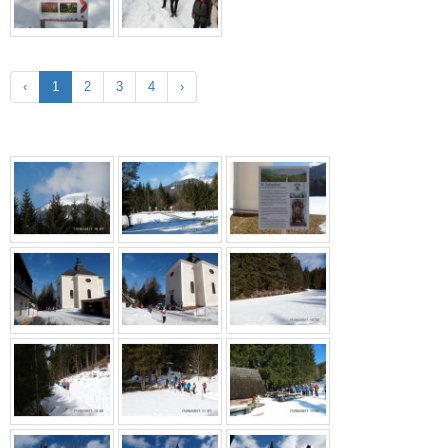
‹
1
2
3
4
›