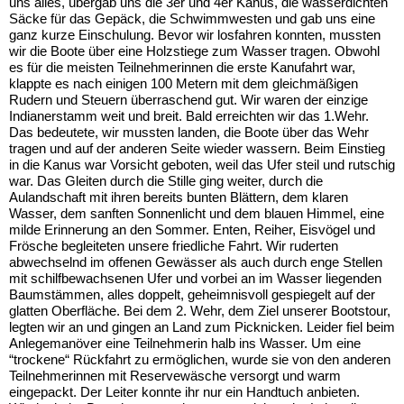
uns alles, übergab uns die 3er und 4er Kanus, die wasserdichten
Säcke für das Gepäck, die Schwimmwesten und gab uns eine
ganz kurze Einschulung. Bevor wir losfahren konnten, mussten
wir die Boote über eine Holzstiege zum Wasser tragen. Obwohl
es für die meisten Teilnehmerinnen die erste Kanufahrt war,
klappte es nach einigen 100 Metern mit dem gleichmäßigen
Rudern und Steuern überraschend gut. Wir waren der einzige
Indianerstamm weit und breit. Bald erreichten wir das 1.Wehr.
Das bedeutete, wir mussten landen, die Boote über das Wehr
tragen und auf der anderen Seite wieder wassern. Beim Einstieg
in die Kanus war Vorsicht geboten, weil das Ufer steil und rutschig
war. Das Gleiten durch die Stille ging weiter, durch die
Aulandschaft mit ihren bereits bunten Blättern, dem klaren
Wasser, dem sanften Sonnenlicht und dem blauen Himmel, eine
milde Erinnerung an den Sommer. Enten, Reiher, Eisvögel und
Frösche begleiteten unsere friedliche Fahrt. Wir ruderten
abwechselnd im offenen Gewässer als auch durch enge Stellen
mit schilfbewachsenen Ufer und vorbei an im Wasser liegenden
Baumstämmen, alles doppelt, geheimnisvoll gespiegelt auf der
glatten Oberfläche. Bei dem 2. Wehr, dem Ziel unserer Bootstour,
legten wir an und gingen an Land zum Picknicken. Leider fiel beim
Anlegemanöver eine Teilnehmerin halb ins Wasser. Um eine
“trockene“ Rückfahrt zu ermöglichen, wurde sie von den anderen
Teilnehmerinnen mit Reservewäsche versorgt und warm
eingepackt. Der Leiter konnte ihr nur ein Handtuch anbieten.